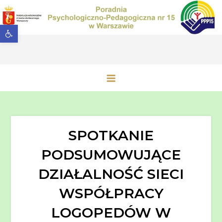
Przejdź
do
Otwórz pasek narzędzi
treści
Poradnia Psychologiczno-
Pedagogiczna nr 15 w Warszawie
SPOTKANIE
PODSUMOWUJĄCE
DZIAŁALNOŚĆ SIECI
WSPÓŁPRACY
LOGOPEDÓW W