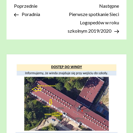
Nawigacja
Poprzedni
Nastę
Poprzednie
Następne
wpis
wpis
Poradnia
Pierwsze spotkanie Sieci
wpisu
Logopedów w roku
szkolnym 2019/2020