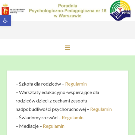
Przejdź
do
Otwórz pasek narzędzi
treści
Poradnia Psychologiczno-
Pedagogiczna nr 15 w Warszawie
– Szkoła dla rodziców –
Regulamin
–
Warsztaty edukacyjno-wspierające dla
rodziców dzieci z cechami zespołu
nadpobudliwości psychoruchowej
–
Regulamin
– Świadomy rozwód –
Regulamin
– Mediacje –
Regulamin