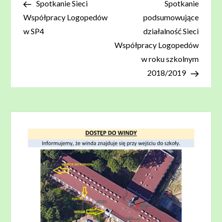
wpis
wpis
Spotkanie Sieci
Spotkanie
wpisu
Współpracy Logopedów
podsumowujące
w SP4
działalność Sieci
Współpracy Logopedów
w roku szkolnym
2018/2019