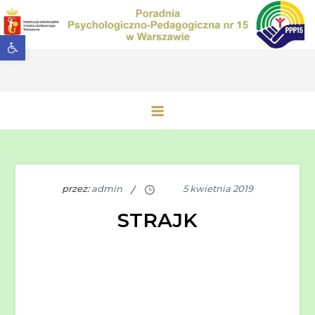
Przejdź
do
Otwórz pasek narzędzi
treści
Poradnia Psychologiczno-
Pedagogiczna nr 15 w Warszawie
przez:
admin
STRAJK