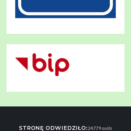
STRONĘ ODWIEDZIŁO:
24779
osób