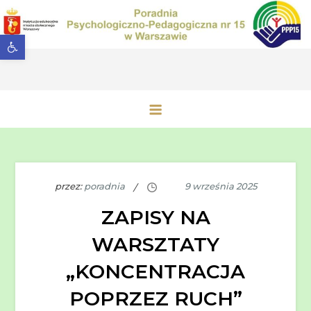
Przejdź
do
Otwórz pasek narzędzi
treści
Poradnia Psychologiczno-
Pedagogiczna nr 15 w Warszawie
przez:
poradnia
ZAPISY NA
WARSZTATY
„KONCENTRACJA
POPRZEZ RUCH”