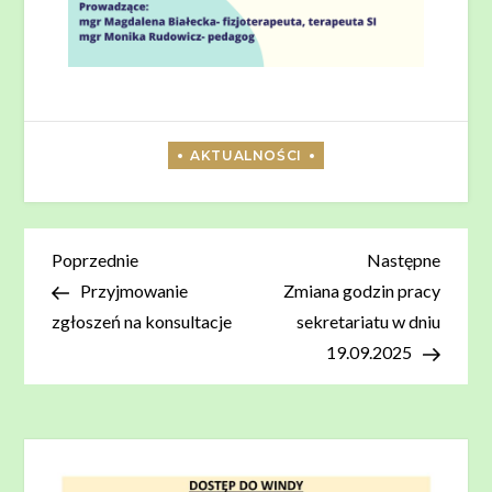
Nawigacja
Poprzedni
Nastę
Poprzednie
Następne
wpis
wpis
Przyjmowanie
Zmiana godzin pracy
wpisu
zgłoszeń na konsultacje
sekretariatu w dniu
19.09.2025